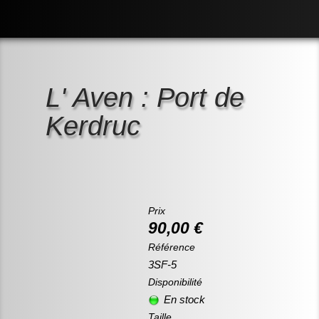
Accueil
La boutique des panoramiques
▼
Les images phares de votre déco
▼
L' Aven : Port de
Mes différentes prestations
Kerdruc
Galeries
▼
Contact
Prix
90,00 €
Référence
3SF-5
Disponibilité
En stock
Taille