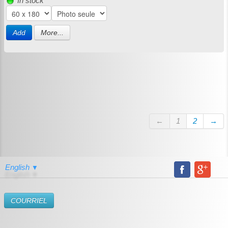
In stock
Add
More...
←
1
2
→
English
▼
​COURRIEL