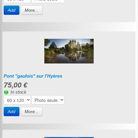
Add
More...
Pont "gaulois" sur l'Hyères
75,00 €
In stock
Add
More...